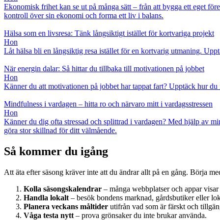
Ekonomisk frihet kan se ut på många sätt – från att bygga ett eget föret
kontroll över sin ekonomi och forma ett liv i balans.
Hälsa som en livsresa: Tänk långsiktigt istället för kortvariga projekt
Hon
Låt hälsa bli en långsiktig resa istället för en kortvarig utmaning. U
När energin dalar: Så hittar du tillbaka till motivationen på jobbet
Hon
Känner du att motivationen på jobbet har tappat fart? Upptäck hur du 
Mindfulness i vardagen – hitta ro och närvaro mitt i vardagsstressen
Hon
Känner du dig ofta stressad och splittrad i vardagen? Med hjälp av m
göra stor skillnad för ditt välmående.
Så kommer du igång
Att äta efter säsong kräver inte att du ändrar allt på en gång. Börja me
Kolla säsongskalendrar
– många webbplatser och appar visar v
Handla lokalt
– besök bondens marknad, gårdsbutiker eller lok
Planera veckans måltider
utifrån vad som är färskt och tillgän
Våga testa nytt
– prova grönsaker du inte brukar använda.