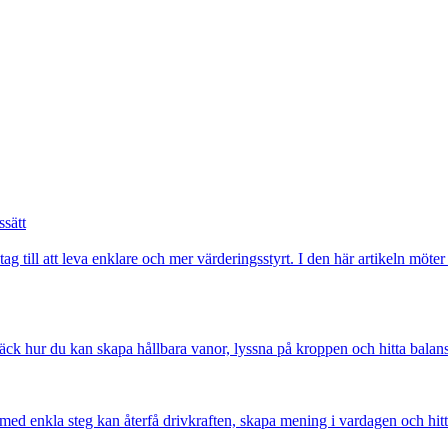
ssätt
ag till att leva enklare och mer värderingsstyrt. I den här artikeln möter
pptäck hur du kan skapa hållbara vanor, lyssna på kroppen och hitta balan
med enkla steg kan återfå drivkraften, skapa mening i vardagen och hit