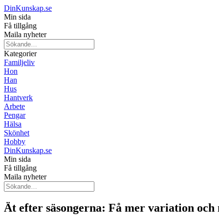
DinKunskap.se
Min sida
Få tillgång
Maila nyheter
Kategorier
Familjeliv
Hon
Han
Hus
Hantverk
Arbete
Pengar
Hälsa
Skönhet
Hobby
DinKunskap.se
Min sida
Få tillgång
Maila nyheter
Ät efter säsongerna: Få mer variation och 