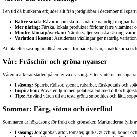
I en tid då butikerna erbjuder allt från jordgubbar i december till sp
Bättre smak:
Råvaror som skördas när de naturligt mognar ha
Mer näring:
Färska, lokala produkter förlorar färre vitaminer 
Mindre klimatpåverkan:
När du väljer svenska säsongsvaror u
Variation i kosten:
Årstidernas växlingar ger naturlig variation 
Att äta efter säsong är alltså en vinst för både hälsan, smaklökarna oc
Vår: Fräschör och gröna nyanser
Våren markerar starten på en ny växtsäsong. Efter vinterns mustiga rätte
I säsong:
Sparris, rädisor, spenat, rabarber, färskpotatis och spä
Inspiration:
Prova en ljummen potatissallad med dill och gräslök
Tips:
Använd våren till att testa gröna smoothies och lätta soppo
Sommar: Färg, sötma och överflöd
Sommaren är högsäsong för frukt och grönsaker. Marknaderna fylls av bä
I säsong:
Jordgubbar, ärtor, tomater, gurka, zucchini, bönor och