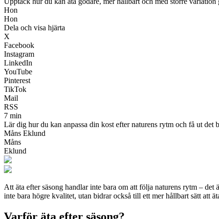
Upptäck hur du kan äta godare, mer hållbart och med större variation g
Hon
Hon
Dela och visa hjärta
X
Facebook
Instagram
LinkedIn
YouTube
Pinterest
TikTok
Mail
RSS
7 min
Lär dig hur du kan anpassa din kost efter naturens rytm och få ut det b
Måns Eklund
Måns
Eklund
Att äta efter säsong handlar inte bara om att följa naturens rytm – det 
inte bara högre kvalitet, utan bidrar också till ett mer hållbart sätt att 
Varför äta efter säsong?