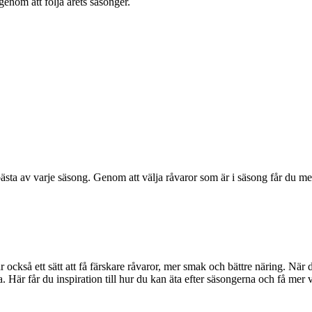
enom att följa årets säsonger.
ästa av varje säsong. Genom att välja råvaror som är i säsong får du mer s
är också ett sätt att få färskare råvaror, mer smak och bättre näring. När
äta. Här får du inspiration till hur du kan äta efter säsongerna och få mer v