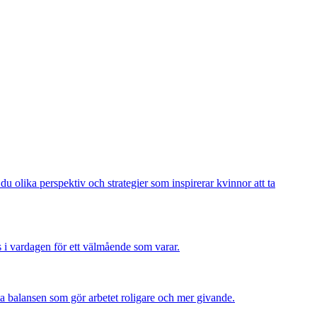
 du olika perspektiv och strategier som inspirerar kvinnor att ta
s i vardagen för ett välmående som varar.
ta balansen som gör arbetet roligare och mer givande.