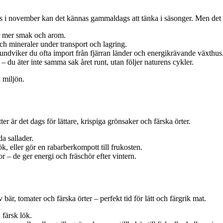
arris i november kan det kännas gammaldags att tänka i säsonger. Men det
r mer smak och arom.
och mineraler under transport och lagring.
ndviker du ofta import från fjärran länder och energikrävande växthus
– du äter inte samma sak året runt, utan följer naturens cykler.
h miljön.
r är det dags för lättare, krispiga grönsaker och färska örter.
da sallader.
, eller gör en rabarberkompott till frukosten.
r – de ger energi och fräschör efter vintern.
r, tomater och färska örter – perfekt tid för lätt och färgrik mat.
 färsk lök.