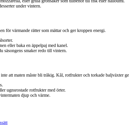
zarella, eller grilla grönsaker som tillbehör till fisk eller halloumi.
desserter under vintern.
den för värmande rätter som mättar och ger kroppen energi.
lsorter.
nen eller baka en äppelpaj med kanel.
 du säsongens smaker redo till vintern.
nte att maten måste bli tråkig. Kål, rotfrukter och torkade baljväxter 
s.
ler ugnsrostade rotfrukter med örter.
vintermaten djup och värme.
ssätt