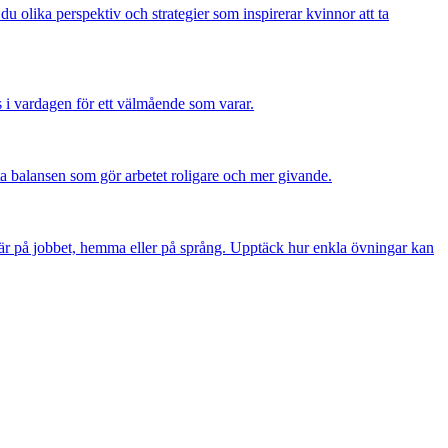
 du olika perspektiv och strategier som inspirerar kvinnor att ta
s i vardagen för ett välmående som varar.
ta balansen som gör arbetet roligare och mer givande.
 är på jobbet, hemma eller på språng. Upptäck hur enkla övningar kan