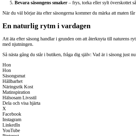
Bevara säsongens smaker
– frys, torka eller sylt överskottet 
När du väl börjar äta efter säsongerna kommer du märka att maten får 
En naturlig rytm i vardagen
Att äta efter säsong handlar i grunden om att återknyta till naturens ry
med njutningen.
Så nästa gång du står i butiken, fråga dig själv: Vad är i säsong just n
Hon
Hon
Säsongsmat
Hållbarhet
Näringsrik Kost
Matinspiration
Hälsosam Livsstil
Dela och visa hjärta
X
Facebook
Instagram
LinkedIn
YouTube
Pinterest