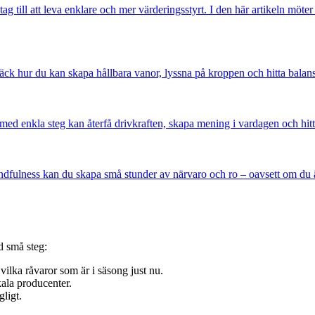
ag till att leva enklare och mer värderingsstyrt. I den här artikeln möter
pptäck hur du kan skapa hållbara vanor, lyssna på kroppen och hitta balan
med enkla steg kan återfå drivkraften, skapa mening i vardagen och hit
indfulness kan du skapa små stunder av närvaro och ro – oavsett om du
d små steg:
ilka råvaror som är i säsong just nu.
ala producenter.
gligt.