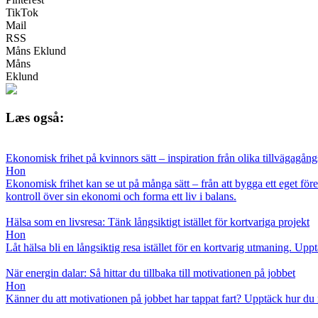
TikTok
Mail
RSS
Måns Eklund
Måns
Eklund
Læs også:
Ekonomisk frihet på kvinnors sätt – inspiration från olika tillvägagång
Hon
Ekonomisk frihet kan se ut på många sätt – från att bygga ett eget föret
kontroll över sin ekonomi och forma ett liv i balans.
Hälsa som en livsresa: Tänk långsiktigt istället för kortvariga projekt
Hon
Låt hälsa bli en långsiktig resa istället för en kortvarig utmaning. U
När energin dalar: Så hittar du tillbaka till motivationen på jobbet
Hon
Känner du att motivationen på jobbet har tappat fart? Upptäck hur du 