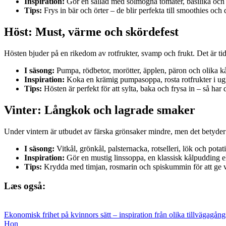
Inspiration:
Gör en sallad med solmogna tomater, basilika och moz
Tips:
Frys in bär och örter – de blir perfekta till smoothies och 
Höst: Must, värme och skördefest
Hösten bjuder på en rikedom av rotfrukter, svamp och frukt. Det är ti
I säsong:
Pumpa, rödbetor, morötter, äpplen, päron och olika kå
Inspiration:
Koka en krämig pumpasoppa, rosta rotfrukter i ug
Tips:
Hösten är perfekt för att sylta, baka och frysa in – så har
Vinter: Långkok och lagrade smaker
Under vintern är utbudet av färska grönsaker mindre, men det betyder i
I säsong:
Vitkål, grönkål, palsternacka, rotselleri, lök och potati
Inspiration:
Gör en mustig linssoppa, en klassisk kålpudding el
Tips:
Krydda med timjan, rosmarin och spiskummin för att ge 
Læs også:
Ekonomisk frihet på kvinnors sätt – inspiration från olika tillvägagång
Hon