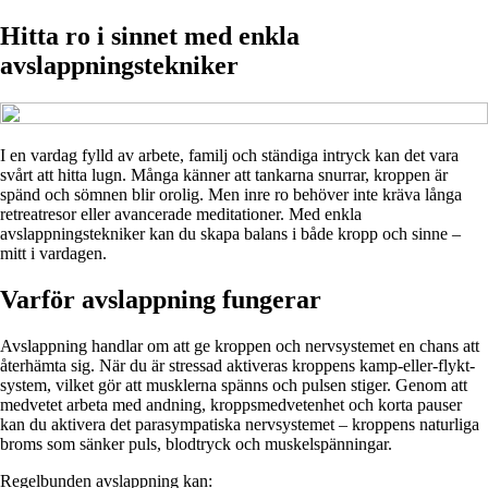
Hitta ro i sinnet med enkla
avslappningstekniker
I en vardag fylld av arbete, familj och ständiga intryck kan det vara
svårt att hitta lugn. Många känner att tankarna snurrar, kroppen är
spänd och sömnen blir orolig. Men inre ro behöver inte kräva långa
retreatresor eller avancerade meditationer. Med enkla
avslappningstekniker kan du skapa balans i både kropp och sinne –
mitt i vardagen.
Varför avslappning fungerar
Avslappning handlar om att ge kroppen och nervsystemet en chans att
återhämta sig. När du är stressad aktiveras kroppens kamp-eller-flykt-
system, vilket gör att musklerna spänns och pulsen stiger. Genom att
medvetet arbeta med andning, kroppsmedvetenhet och korta pauser
kan du aktivera det parasympatiska nervsystemet – kroppens naturliga
broms som sänker puls, blodtryck och muskelspänningar.
Regelbunden avslappning kan: