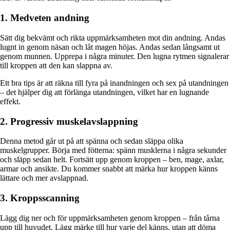
1. Medveten andning
Sätt dig bekvämt och rikta uppmärksamheten mot din andning. Andas
lugnt in genom näsan och låt magen höjas. Andas sedan långsamt ut
genom munnen. Upprepa i några minuter. Den lugna rytmen signalerar
till kroppen att den kan slappna av.
Ett bra tips är att räkna till fyra på inandningen och sex på utandningen
– det hjälper dig att förlänga utandningen, vilket har en lugnande
effekt.
2. Progressiv muskelavslappning
Denna metod går ut på att spänna och sedan släppa olika
muskelgrupper. Börja med fötterna: spänn musklerna i några sekunder
och släpp sedan helt. Fortsätt upp genom kroppen – ben, mage, axlar,
armar och ansikte. Du kommer snabbt att märka hur kroppen känns
lättare och mer avslappnad.
3. Kroppsscanning
Lägg dig ner och för uppmärksamheten genom kroppen – från tårna
upp till huvudet. Lägg märke till hur varje del känns, utan att döma