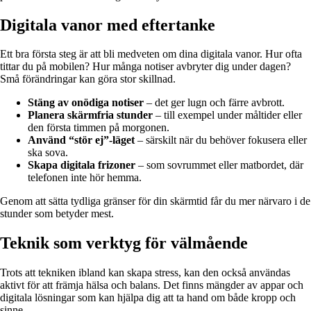
Digitala vanor med eftertanke
Ett bra första steg är att bli medveten om dina digitala vanor. Hur ofta
tittar du på mobilen? Hur många notiser avbryter dig under dagen?
Små förändringar kan göra stor skillnad.
Stäng av onödiga notiser
– det ger lugn och färre avbrott.
Planera skärmfria stunder
– till exempel under måltider eller
den första timmen på morgonen.
Använd “stör ej”-läget
– särskilt när du behöver fokusera eller
ska sova.
Skapa digitala frizoner
– som sovrummet eller matbordet, där
telefonen inte hör hemma.
Genom att sätta tydliga gränser för din skärmtid får du mer närvaro i de
stunder som betyder mest.
Teknik som verktyg för välmående
Trots att tekniken ibland kan skapa stress, kan den också användas
aktivt för att främja hälsa och balans. Det finns mängder av appar och
digitala lösningar som kan hjälpa dig att ta hand om både kropp och
sinne.