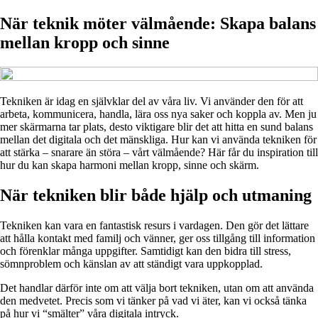
När teknik möter välmående: Skapa balans
mellan kropp och sinne
Tekniken är idag en självklar del av våra liv. Vi använder den för att
arbeta, kommunicera, handla, lära oss nya saker och koppla av. Men ju
mer skärmarna tar plats, desto viktigare blir det att hitta en sund balans
mellan det digitala och det mänskliga. Hur kan vi använda tekniken för
att stärka – snarare än störa – vårt välmående? Här får du inspiration till
hur du kan skapa harmoni mellan kropp, sinne och skärm.
När tekniken blir både hjälp och utmaning
Tekniken kan vara en fantastisk resurs i vardagen. Den gör det lättare
att hålla kontakt med familj och vänner, ger oss tillgång till information
och förenklar många uppgifter. Samtidigt kan den bidra till stress,
sömnproblem och känslan av att ständigt vara uppkopplad.
Det handlar därför inte om att välja bort tekniken, utan om att använda
den medvetet. Precis som vi tänker på vad vi äter, kan vi också tänka
på hur vi “smälter” våra digitala intryck.