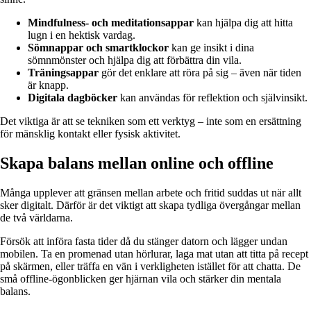
Mindfulness- och meditationsappar
kan hjälpa dig att hitta
lugn i en hektisk vardag.
Sömnappar och smartklockor
kan ge insikt i dina
sömnmönster och hjälpa dig att förbättra din vila.
Träningsappar
gör det enklare att röra på sig – även när tiden
är knapp.
Digitala dagböcker
kan användas för reflektion och självinsikt.
Det viktiga är att se tekniken som ett verktyg – inte som en ersättning
för mänsklig kontakt eller fysisk aktivitet.
Skapa balans mellan online och offline
Många upplever att gränsen mellan arbete och fritid suddas ut när allt
sker digitalt. Därför är det viktigt att skapa tydliga övergångar mellan
de två världarna.
Försök att införa fasta tider då du stänger datorn och lägger undan
mobilen. Ta en promenad utan hörlurar, laga mat utan att titta på recept
på skärmen, eller träffa en vän i verkligheten istället för att chatta. De
små offline-ögonblicken ger hjärnan vila och stärker din mentala
balans.