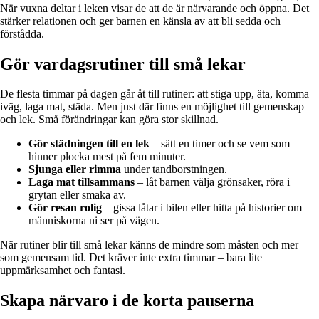
När vuxna deltar i leken visar de att de är närvarande och öppna. Det
stärker relationen och ger barnen en känsla av att bli sedda och
förstådda.
Gör vardagsrutiner till små lekar
De flesta timmar på dagen går åt till rutiner: att stiga upp, äta, komma
iväg, laga mat, städa. Men just där finns en möjlighet till gemenskap
och lek. Små förändringar kan göra stor skillnad.
Gör städningen till en lek
– sätt en timer och se vem som
hinner plocka mest på fem minuter.
Sjunga eller rimma
under tandborstningen.
Laga mat tillsammans
– låt barnen välja grönsaker, röra i
grytan eller smaka av.
Gör resan rolig
– gissa låtar i bilen eller hitta på historier om
människorna ni ser på vägen.
När rutiner blir till små lekar känns de mindre som måsten och mer
som gemensam tid. Det kräver inte extra timmar – bara lite
uppmärksamhet och fantasi.
Skapa närvaro i de korta pauserna