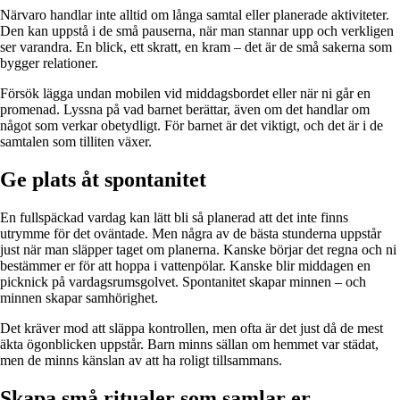
Närvaro handlar inte alltid om långa samtal eller planerade aktiviteter.
Den kan uppstå i de små pauserna, när man stannar upp och verkligen
ser varandra. En blick, ett skratt, en kram – det är de små sakerna som
bygger relationer.
Försök lägga undan mobilen vid middagsbordet eller när ni går en
promenad. Lyssna på vad barnet berättar, även om det handlar om
något som verkar obetydligt. För barnet är det viktigt, och det är i de
samtalen som tilliten växer.
Ge plats åt spontanitet
En fullspäckad vardag kan lätt bli så planerad att det inte finns
utrymme för det oväntade. Men några av de bästa stunderna uppstår
just när man släpper taget om planerna. Kanske börjar det regna och ni
bestämmer er för att hoppa i vattenpölar. Kanske blir middagen en
picknick på vardagsrumsgolvet. Spontanitet skapar minnen – och
minnen skapar samhörighet.
Det kräver mod att släppa kontrollen, men ofta är det just då de mest
äkta ögonblicken uppstår. Barn minns sällan om hemmet var städat,
men de minns känslan av att ha roligt tillsammans.
Skapa små ritualer som samlar er