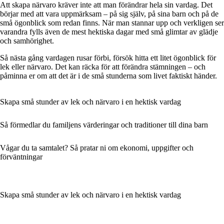
Att skapa närvaro kräver inte att man förändrar hela sin vardag. Det
börjar med att vara uppmärksam – på sig själv, på sina barn och på de
små ögonblick som redan finns. När man stannar upp och verkligen ser
varandra fylls även de mest hektiska dagar med små glimtar av glädje
och samhörighet.
Så nästa gång vardagen rusar förbi, försök hitta ett litet ögonblick för
lek eller närvaro. Det kan räcka för att förändra stämningen – och
påminna er om att det är i de små stunderna som livet faktiskt händer.
Skapa små stunder av lek och närvaro i en hektisk vardag
Så förmedlar du familjens värderingar och traditioner till dina barn
Vågar du ta samtalet? Så pratar ni om ekonomi, uppgifter och
förväntningar
Skapa små stunder av lek och närvaro i en hektisk vardag