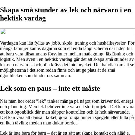
Skapa små stunder av lek och närvaro i en
hektisk vardag
Vardagen kan lätt fyllas av jobb, skola, träning och hushållssysslor. För
många familjer känns dagarna som ett enda långt schema där tiden till
att bara vara tillsammans försvinner mellan matlagning, läxläsning och
logistik. Men även i en hektisk vardag går det att skapa små stunder av
lek och närvaro – och ofta krävs det inte mycket. Det handlar om att se
möjligheterna i det som redan finns och att ge plats åt de små
ögonblicken som binder oss samman.
Lek som en paus – inte ett måste
När man hör ordet ”lek” tänker många på något som kräver tid, energi
och planering. Men lek behöver inte vara ett stort projekt. Det kan vara
ett kort ögonblick där man släpper kontrollen och är helt närvarande.
Det kan vara att dansa i köket, göra roliga miner i spegeln eller hitta på
en liten tävling medan man dukar bordet.
Lek är inte bara för barn – det är ett sätt att skapa kontakt och glädje.